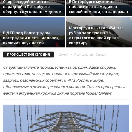
Спор соседей о чистоте
В Петербурге мужчина
парадной в Петербурге
набросился на медиков
обернулся уголовным делом
скорой помощи, он задержан
Мосгорсуд взыскал 654 тыс
В ДТП под Волгоградом
руб за залитую из-за
пострадали шесть человек,
открытого кошкой крана
включая двух детей
квартиру
ПРОИСШЕСТВИЯ СЕГОДНЯ
Домой
Происшествия Сегодня
Оперативная лента происшествий за сегодня. Здесь собраны
происшествия, последние новости о чрезвычайных ситуациях,
авариях, резонансных событиях и ЧП в России и мире,
обновляемые в режиме реального времени. Только проверенные
факты и актуальная хроника дня на портале IncidentsNews